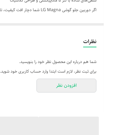
سلفی‌های ساده با لنز 5 مگاپیکسلی و طراحی کلاسیک
اگر دوربین جلو گوشی G Magna
مدل H502، دوباره از تماس‌های تصویری و عکس‌های روزمره لذت ببرید.
---
⚙️ مشخصات فنی
نظرات
- رزولوشن: 5 مگاپیکسل
- دیافراگم: f/2.4
شما هم درباره این محصول نظر خود را بنویسید.
- نوع لنز: فوکوس ثابت
برای ثبت نظر، لازم است ابتدا وارد حساب کاربری خود شوید.
- فیلم‌برداری: HD (720p)
افزودن نظر
- سازگاری: مناسب برای مدل‌های LG Magna / H502 / H500F
---
🎯 مزایای محصول
- کیفیت تصویر مناسب برای تماس تصویری و سلفی‌های روز
- طراحی باریک و هماهنگ با قاب گوشی