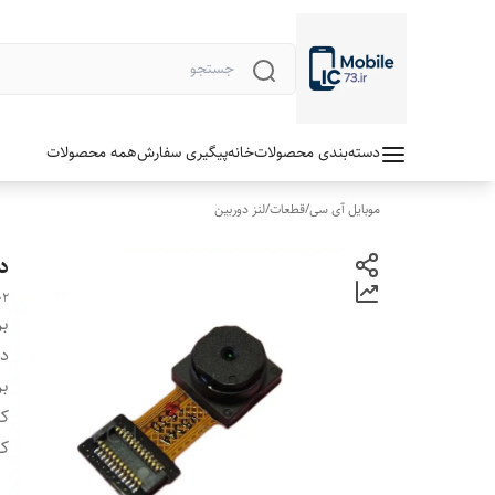
دسته‌بندی محصولات
خانه
پیگیری سفارش
همه محصولات
موبایل آی سی
/
قطعات
/
لنز دوربین
دو
02
بر
دس
بر
ک
کی