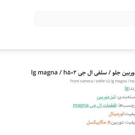
ربین جلو / سلفی ال جی lg magna / h502
Front camera / selfie LG lg magna / h5
ند:
lg
ته‌بندی
:
لنز دوربین
چسب‌ها :
قطعات ال جی magna
یفیت
:
اورجینال
فیت دوربین
:
5 مگاپیکسل