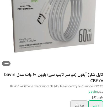
کابل شارژ آیفون (دو سر تایپ سی) باوین 60 وات مدل bavin
CB325
Bavin 60W iPhone charging cable (double-ended Type-C) model CB325
برند:
bavin
طول کابل
1 متر
1.5 متر