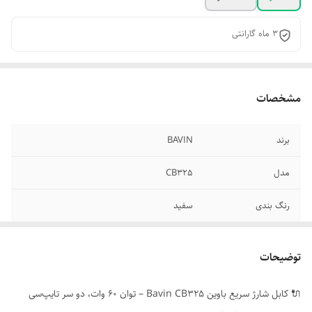
3 ماه گارانتی
مشخصات
برند
BAVIN
مدل
CB325
رنگ بندی
سفید
مناسب برای
گوشی های آیفون 15 به بعد
توضیحات
گارانتی
3 ماه
🔌 کابل شارژ سریع باوین Bavin CB325 – توان 60 وات، دو سر تایپ‌سی