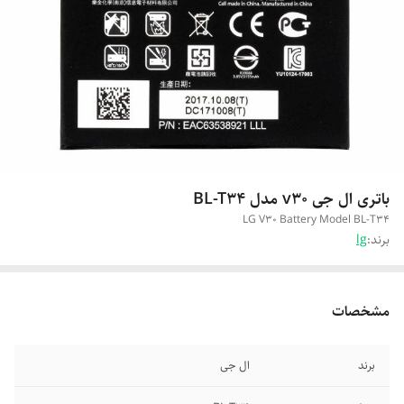
باتری ال جی v30 مدل BL-T34
LG V30 Battery Model BL-T34
برند:
lg
مشخصات
برند
ال جی