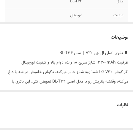
مدل
BL-T34
کیفیت
اورجینال
توضیحات
🔋 باتری اصلی ال جی V30 | مدل BL-T34
ظرفیت 3300mAh، شارژ سریع 18 وات، دوام بالا و کیفیت اورجینال
اگر گوشی LG V30 شما زود شارژ خالی می‌کنه، ناگهانی خاموش می‌شه یا داغ
می‌کنه، وقتشه باتریش رو با مدل اصلی BL-T34 تعویض کنی. این باتری با
ظرفیت مناسب و پشتیبانی از شارژ سریع، عملکرد گوشی رو مثل روز اول
برمی‌گردونه.
نظرات
---
⚙️ مشخصات فنی
- مدل: BL-T34