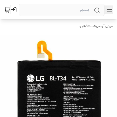
موبایل آی سی
/
قطعات
/
باتری