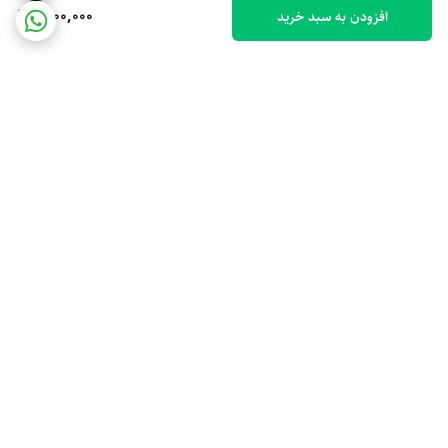
1,100,000
افزودن به سبد خرید
برگشت به بالا
ارسال ویژه
پشتیبانی 10 صبح تا 9 شب
ضمانت اصالت کالا
رهگیری مرسوله پستی