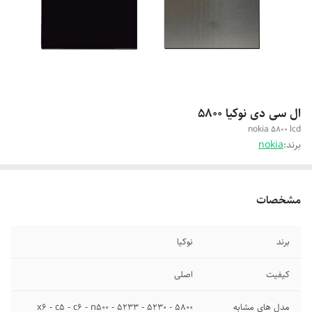
ال سی دی نوکیا 5800
nokia 5800 lcd
برند:
nokia
مشخصات
برند
نوکیا
کیفیت
اصلی
مدل های مشابه
5800 - 5230 - 5233 - x6 - c5 - c6 - n500