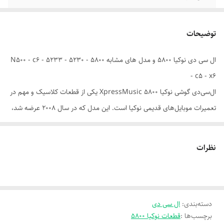
نوع تصویر
رنگی
توضیحات
گارانتی
اصالت کالا
ال سی دی نوکیا 5800 و مدل های مشابه 5800 - 5230 - 5233 - N500 - c6
- c5 - x6
ال‌سی‌دی گوشی نوکیا 5800 XpressMusic یکی از قطعات کلاسیک و مهم در
تعمیرات موبایل‌های قدیمی نوکیا است. این مدل که در سال ۲۰۰۸ عرضه شد،
اولین گوشی لمسی نوکیا با تمرکز بر موسیقی بود و از فناوری TFT resistive
touchscreen بهره می‌برد—یعنی برای کار با آن باید فشار انگشت یا قلم وارد
نظرات
می‌شد، نه لمس سبک مثل گوشی‌های امروزی.
---
📱 مشخصات فنی ال‌سی‌دی Nokia 5800
- نوع پنل: TFT LCD
دسته‌بندی
:
ال سی دی
برچسب‌ها :
قطعات نوکیا 5800
- نوع تاچ: مقاومتی (Resistive)