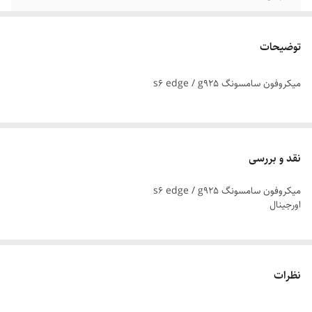
توضیحات
میکروفون سامسونگ s6 edge / g925
نقد و بررسی
میکروفون سامسونگ s6 edge / g925
اورجینال
نظرات