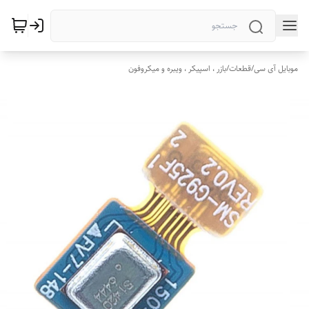
موبایل آی سی
/
قطعات
/
بازر ، اسپیکر ، ویبره و میکروفون