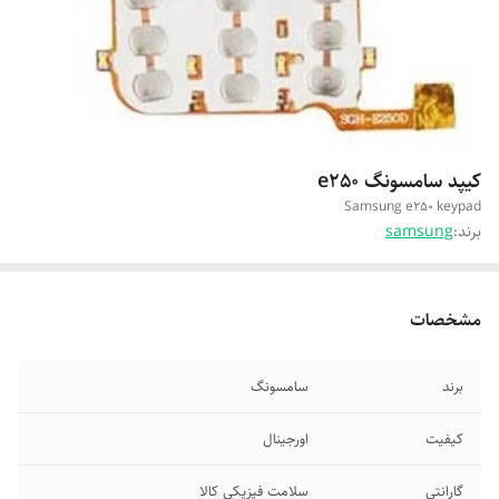
کیپد سامسونگ e250
Samsung e250 keypad
برند:
samsung
مشخصات
برند
سامسونگ
کیفیت
اورجینال
گارانتی
سلامت فیزیکی کالا