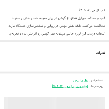
قاب ال جی k8 2016
قاب و محافظ موبایل نه‌تنها از گوشی در برابر ضربه، خط و خش و سقوط
محافظت می‌کنند، بلکه نقش مهمی در زیبایی و شخصی‌سازی دستگاه دارند.
انتخاب درست این لوازم جانبی می‌تونه عمر گوشی رو افزایش بده و تجربه‌ی
کاربری رو بهبود ببخشه.
📌 ویژگی‌های مهم در انتخاب:
نظرات
سازگاری دقیق با مدل گوشی: قاب باید با ابعاد، دکمه‌ها و پورت‌ها کاملاً
هماهنگ باشد.
جنس باکیفیت: سیلیکون نرم، TPU مقاوم، پلی‌کربنات یا ترکیبی از چند
ماده.
دسته‌بندی
:
قاب ال جی
برچسب‌ها :
لوازم جانبی ال جی k8 2016
لبه‌های برجسته: برای محافظت از صفحه‌نمایش و لنز هنگام سقوط.
ضدلغزش و ضداثر انگشت: برای تجربه‌ی بهتر در استفاده روزمره.