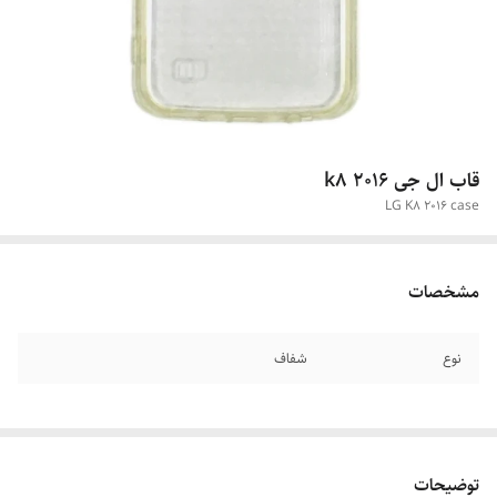
قاب ال جی k8 2016
LG K8 2016 case
مشخصات
نوع
شفاف
توضیحات