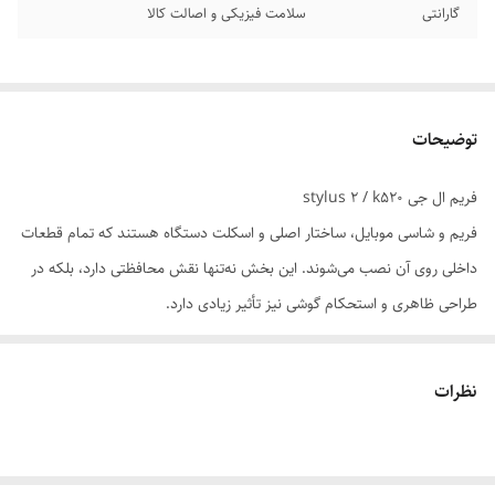
گارانتی
سلامت فیزیکی و اصالت کالا
توضیحات
فریم ال جی stylus 2 / k520
فریم و شاسی موبایل، ساختار اصلی و اسکلت دستگاه هستند که تمام قطعات
داخلی روی آن نصب می‌شوند. این بخش نه‌تنها نقش محافظتی دارد، بلکه در
طراحی ظاهری و استحکام گوشی نیز تأثیر زیادی دارد.
📌 اجزای اصلی فریم و شاسی:
فریم میانی (Middle Frame): محل اتصال برد اصلی، باتری، LCD و سایر
نظرات
قطعات. معمولاً از آلومینیوم یا پلاستیک فشرده ساخته می‌شود.
شاسی پشتی (Back Housing): قاب پشتی گوشی که ممکن است از جنس
شیشه، فلز یا پلی‌کربنات باشد.