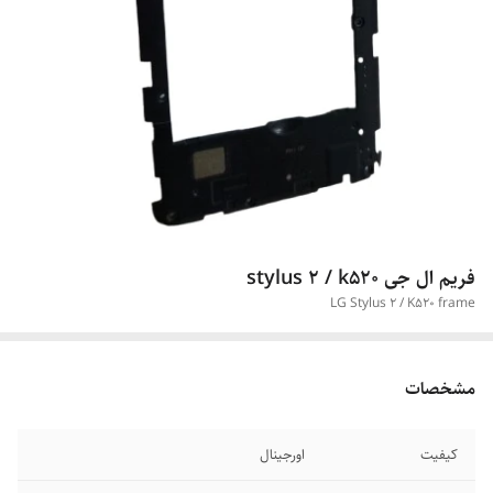
فریم ال جی stylus 2 / k520
LG Stylus 2 / K520 frame
مشخصات
کیفیت
اورجینال