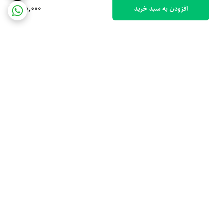
200,000
افزودن به سبد خرید
برگشت به بالا
ارسال ویژه
پشتیبانی 10 صبح تا 9 شب
ضمانت اصالت کالا
رهگیری مرسوله پستی