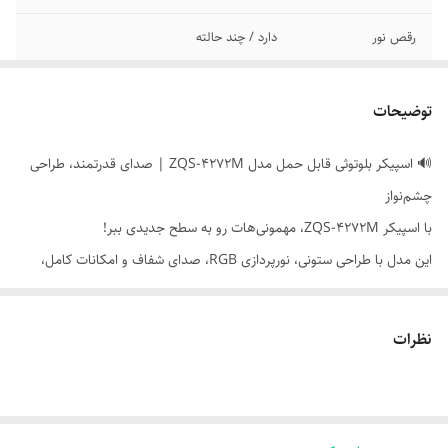
رقص نور
دارد / چند حالته
رنگ بندی
مشکی
توضیحات
کابل شارژ
دارد
🔊 اسپیکر بلوتوثی قابل حمل مدل ZQS-4272M | صدای قدرتمند، طراحی
کلید تنظیم صدا
دارد
چشم‌نواز
گارانتی
سلامت فیزیکی و اصالت کالا
با اسپیکر ZQS-4272M، مهمونی‌هات رو به سطح جدیدی ببر!
این مدل با طراحی ستونی، نورپردازی RGB، صدای شفاف و امکانات کامل،
میکروفون
دارد
انتخابی عالی برای دورهمی، سفر، یا استفاده روزمره‌ست.
نشانگر led
دارد
نظرات
ویژگی‌ها:
ورودی aux
دارد
- 🔊 توان خروجی ۱۶ وات واقعی (۲×۸ وات) با بیس متعادل
ورودی شارژر
تایپ سی
- 📶 اتصال بلوتوث نسخه ۵.۰ با برد تا ۱۰ متر