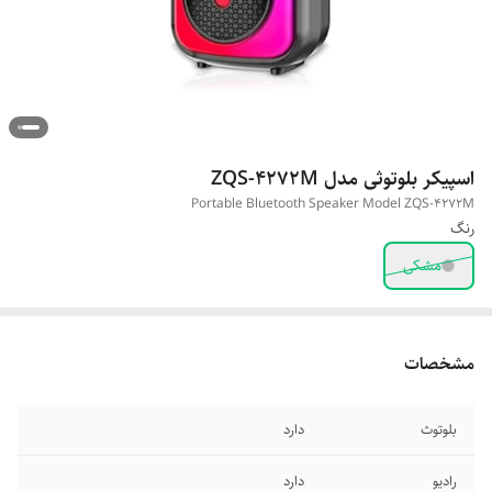
اسپیکر بلوتوثی مدل ZQS-4272M
Portable Bluetooth Speaker Model ZQS-4272M
رنگ
مشکی
مشخصات
بلوتوث
دارد
رادیو
دارد