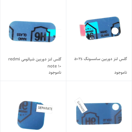
گلس لنز دوربین سامسونگ a02s
گلس لنز دوربین شیائومی redmi
note 10
ناموجود
ناموجود