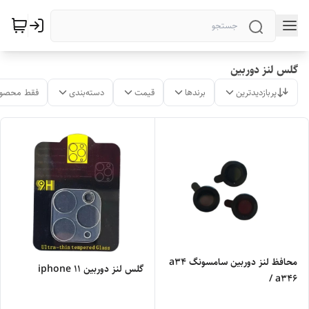
گلس لنز دوربین
پربازدیدترین
برندها
قیمت
دسته‌بندی
فقط محصول
محافظ لنز دوربین سامسونگ a34
گلس لنز دوربین iphone 11
/ a346