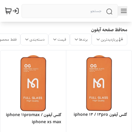
محافظ صفحه آیفون
پربازدیدترین
برندها
قیمت
دسته‌بندی
فقط محصول
گلس آیفون iphone 13 / 13pro
گلس آیفون iphone 11promax /
iphone xs max