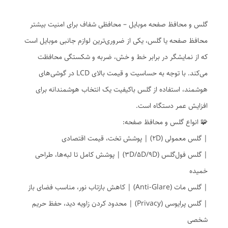
گلس و محافظ صفحه موبایل – محافظی شفاف برای امنیت بیشتر
محافظ صفحه یا گلس، یکی از ضروری‌ترین لوازم جانبی موبایل است
که از نمایشگر در برابر خط و خش، ضربه و شکستگی محافظت
می‌کند. با توجه به حساسیت و قیمت بالای LCD در گوشی‌های
هوشمند، استفاده از گلس باکیفیت یک انتخاب هوشمندانه برای
افزایش عمر دستگاه است.
🧩 انواع گلس و محافظ صفحه:
| گلس معمولی (2D) | پوشش تخت، قیمت اقتصادی
| گلس فول‌گلس (3D/5D/9D) | پوشش کامل تا لبه‌ها، طراحی
خمیده
| گلس مات (Anti-Glare) | کاهش بازتاب نور، مناسب فضای باز
| گلس پرایوسی (Privacy) | محدود کردن زاویه دید، حفظ حریم
شخصی