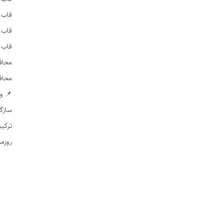
قاب ضدضربه (d Case
قاب شفاف (Clear Case
قاب 
محافظ صفحه (tector
محاف
📌 وی
ترکیب
روزمر