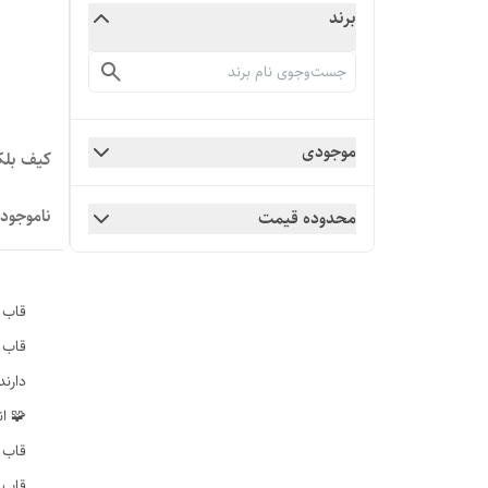
برند
موجودی
کیف بلک بری پ
ناموجود
محدوده قیمت
قاب و
قاب 
دارند
🧩 ان
قاب ساده (Basic Case)
قاب ژله‌ای (ilicone/TPU