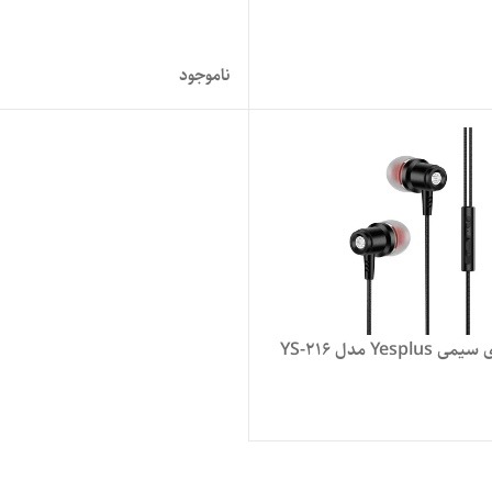
ناموجود
Yespl مدل YS-216