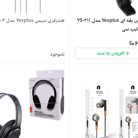
میکروفون یقه‌ ای Yesplus مدل YS-211
هندزفری سیمی Yesplus مدل YS-104
ایپ سی
6
افزودن به سبد
ناموجود