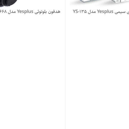
Yespl مدل YS-135
هدفون بلوتوثی Yesplus مدل YS-668