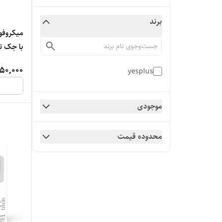
برند
با جک ت
50,000
yesplus
موجودی
محدوده قیمت